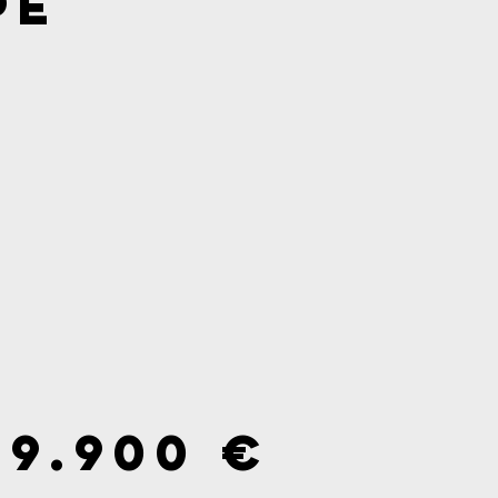
pé
99.900 €