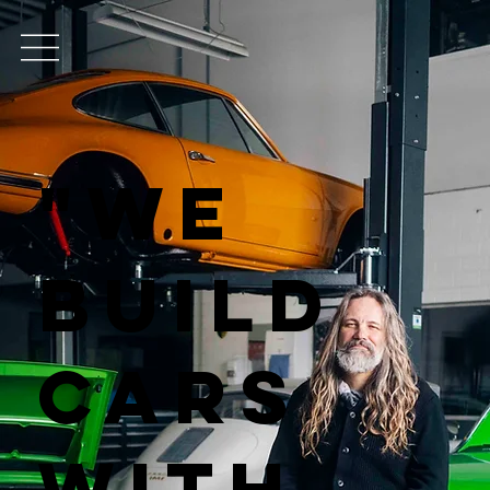
"We
build
cars
with