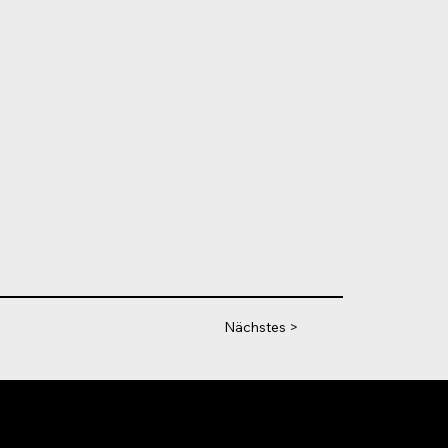
Nächstes >
Boxer Motor &