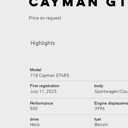
Cayman GT
Price on request
Highlights
Model
718 Cayman GT4RS
First registration
body
July 11, 2023
Sportwagen/Cou
Performance
Engine displacem
500
3996
drive
fuel
Heck
Benzin