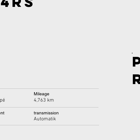
4RS
Mileage
4,763 km
pé
ent
transmission
Automatik