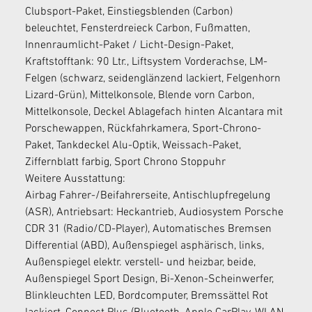
Clubsport-Paket, Einstiegsblenden (Carbon) 
beleuchtet, Fensterdreieck Carbon, Fußmatten, 
Innenraumlicht-Paket / Licht-Design-Paket, 
Kraftstofftank: 90 Ltr., Liftsystem Vorderachse, LM-
Felgen (schwarz, seidenglänzend lackiert, Felgenhorn 
Lizard-Grün), Mittelkonsole, Blende vorn Carbon, 
Mittelkonsole, Deckel Ablagefach hinten Alcantara mit 
Porschewappen, Rückfahrkamera, Sport-Chrono-
Paket, Tankdeckel Alu-Optik, Weissach-Paket, 
Ziffernblatt farbig, Sport Chrono Stoppuhr
Weitere Ausstattung:
Airbag Fahrer-/Beifahrerseite, Antischlupfregelung 
(ASR), Antriebsart: Heckantrieb, Audiosystem Porsche 
CDR 31 (Radio/CD-Player), Automatisches Bremsen 
Differential (ABD), Außenspiegel asphärisch, links, 
Außenspiegel elektr. verstell- und heizbar, beide, 
Außenspiegel Sport Design, Bi-Xenon-Scheinwerfer, 
Blinkleuchten LED, Bordcomputer, Bremssättel Rot 