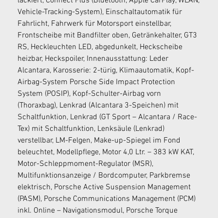
lackiert, Connect Plus (Bluetooth, Apple CarPlay, WLAN, 
Vehicle-Tracking-System), Einschaltautomatik für 
Fahrlicht, Fahrwerk für Motorsport einstellbar, 
Frontscheibe mit Bandfilter oben, Getränkehalter, GT3 
RS, Heckleuchten LED, abgedunkelt, Heckscheibe 
heizbar, Heckspoiler, Innenausstattung: Leder 
Alcantara, Karosserie: 2-türig, Klimaautomatik, Kopf-
Airbag-System Porsche Side Impact Protection 
System (POSIP), Kopf-Schulter-Airbag vorn 
(Thoraxbag), Lenkrad (Alcantara 3-Speichen) mit 
Schaltfunktion, Lenkrad (GT Sport – Alcantara / Race-
Tex) mit Schaltfunktion, Lenksäule (Lenkrad) 
verstellbar, LM-Felgen, Make-up-Spiegel im Fond 
beleuchtet, Modellpflege, Motor 4,0 Ltr. – 383 kW KAT, 
Motor-Schleppmoment-Regulator (MSR), 
Multifunktionsanzeige / Bordcomputer, Parkbremse 
elektrisch, Porsche Active Suspension Management 
(PASM), Porsche Communications Management (PCM) 
inkl. Online – Navigationsmodul, Porsche Torque 